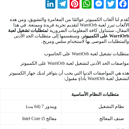
L
T
P
W
M
T
F
i
e
i
h
e
w
a
تُقدم لنا ألعاب الكمبيوتر عوالمًا من المغامرة والتشويق، ومن هذه
n
l
n
a
s
i
c
الألعاب تبرز لعبة WarriOrb لتقديم تجربة فريدة وممتعة. في هذا
المقال، سنتناول كافة المعلومات الضرورية ل
متطلبات تشغيل لعبة
k
e
t
t
s
t
e
WarriOrb على الكمبيوتر
، وسنقسمها إلى متطلبات الحد الأدنى
والمتطلبات الموصى بها لاستخدام سلس ومريح.
e
g
e
s
e
t
b
d
r
r
A
n
e
o
متطلبات تشغيل لعبة WarriOrb على الحاسوب
I
a
e
p
g
r
o
مواصفات الحد الأدنى لتشغيل لعبة WarriOrb على الكمبيوتر
n
m
s
p
e
k
هذه هي المواصفات الدنيا التي يجب أن يتوافر لديك جهاز الكمبيوتر
لتشغيل لعبة WarriOrb بأداءٍ مقبول:
t
r
متطلبات النظام الأساسية
نظام التشغيل
ويندوز 7 (64 بت)
صنف المعالج
معالج Intel Core i5