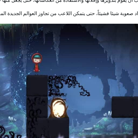
أن يقوم بتدويرها وإفلاتها والاستفادة من انعكاساتها، حتى يجعل منها 
 صعوبة شيئا فشيئاً، حتى يتمكن اللاعب من تجاوز العوالم الجديدة المع