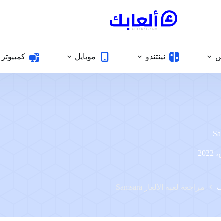
س
نينتندو
موبايل
كمبيوتر
ف
مراجعة لعبة الألغاز Samsara