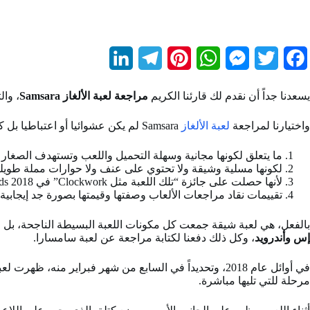
L
T
P
W
M
T
F
i
e
i
h
e
w
a
يسعدنا جداً أن نقدم لك قارئنا الكريم
مراجعة لعبة الألغاز Samsara
، وال
n
l
n
a
s
i
c
واختيارنا لمراجعة
لعبة الألغاز
Samsara لم يكن عشوائيا أو اعتباطيا بل كان لأسباب موضوعية ومقنعة، منها:
k
e
t
t
s
t
e
e
g
e
s
e
t
b
ما يتعلق لكونها مجانية وسهلة التحميل واللعب وتستهدف الصغار و
لكونها مسلية وشيقة ولا تحتوي على عنف ولا حوارات مملة طويلة
d
r
r
A
n
e
o
لأنها حصلت على جائزة “تلك اللعبة مثل Clockwork” في Play By Play Awards 2018.
تقييمات نقاد مراجعات الألعاب وصفتها وقيمتها بصورة جد إيجابية.
I
a
e
p
g
r
o
n
m
s
p
e
k
بالفعل، هي لعبة شيقة جمعت كل مكونات اللعبة البسيطة الناجحة، بل
إس وأندرويد
، وكل ذلك دفعنا لكتابة مراجعة عن لعبة سامسارا.
t
r
في أوائل عام 2018، وتحديداً في السابع من شهر فبراير منه، ظهرت لعبة سامسارا على ساحة الألعاب، وهي
مرحلة للتي تليها مباشرة.