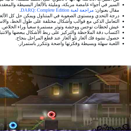
السير في أجواء غامضة مربكة، ومليئة بالألغاز البسيطة والمعقد
مقال بعنوان:
مراجعة لعبة DARQ: Complete Edition
.
درجة التحدي ومستوى الصعوبة في المتناول ويمكن حل كل الألغا
التعامل الذكي مع قوالب وأشكال مختلفة على طول الخط، والاستعا
عيش لحظات توجس ووحشة وتوتر مستمرة سعياً وراء الخلاص.
اكتساب دقة الملاحظة والتركيز على ربط الأشكال ببعضها والانتبا
حصول نشوة فك ألغاز تلو ألغاز عند قطع المراحل بنجاح.
اللعبة سهلة وبسيطة وفكرتها واضحة وتتكرر باستمرار.