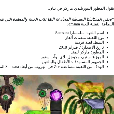
يقول المطور النيوزيلندي ماركر في بيان:
“تخفي الميكانيكا البسيطة المخادعة التفاعلات الغنية والمعقدة التي تتضم
البطاقة التقنية للعبة Samsara
اسم اللعبة: سامسارا
Samsara
نوع اللعبة: منصات ألغاز
النمط: لعبة فردية
تاريخ الإصدار: 7 فبراير 2018
المطور: ماركر ليمتد
الموزع: ستيم، وجوجل بلاي، وآب ستور
الجمهور المستهدف: الأطفال والبالغين
الهدف من اللعبة: مساعدة Zee في الهروب من أبعاد Samsara المعكوسة والعوالم المربكة الغامضة