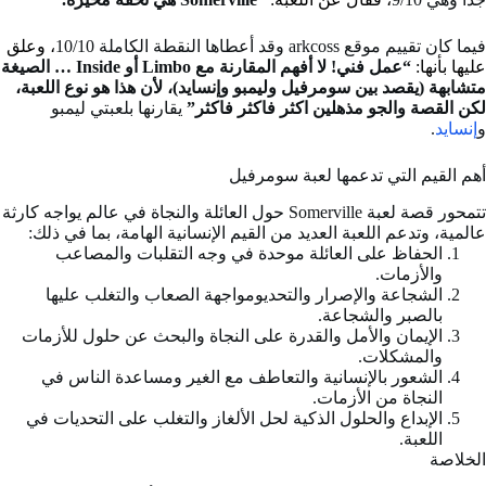
فيما كان تقييم موقع arkcoss وقد أعطاها النقطة الكاملة 10/10
، وعلق
عليها بأنها:
“
عمل فني!
لا أفهم المقارنة مع Limbo أو Inside … الصيغة
متشابهة (يقصد بين سومرفيل وليمبو وإنسايد)، لأن هذا هو نوع اللعبة،
لكن القصة والجو مذهلين
اكثر فاكثر فاكثر
”
يقارنها بلعبتي ليمبو
و
إنسايد
.
أهم القيم التي تدعمها لعبة سومرفيل
تتمحور قصة لعبة Somerville حول العائلة والنجاة في عالم يواجه كارثة
عالمية، وتدعم اللعبة العديد من القيم الإنسانية الهامة، بما في ذلك:
الحفاظ على العائلة موحدة في وجه التقلبات والمصاعب
والأزمات.
الشجاعة والإصرار والتحديومواجهة الصعاب والتغلب عليها
بالصبر والشجاعة.
الإيمان والأمل والقدرة على النجاة والبحث عن حلول للأزمات
والمشكلات.
الشعور بالإنسانية والتعاطف مع الغير ومساعدة الناس في
النجاة من الأزمات.
الإبداع والحلول الذكية لحل الألغاز والتغلب على التحديات في
اللعبة.
الخلاصة