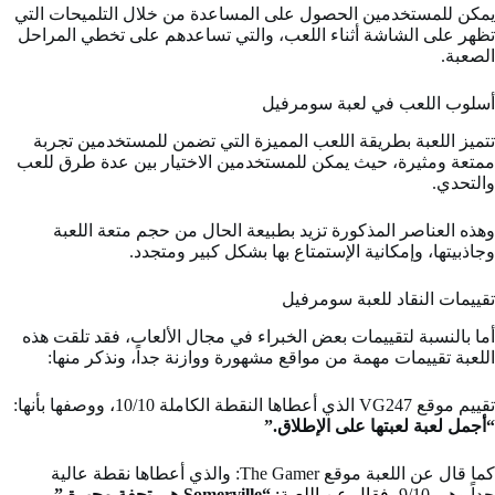
يمكن للمستخدمين الحصول على المساعدة من خلال التلميحات التي
تظهر على الشاشة أثناء اللعب، والتي تساعدهم على تخطي المراحل
الصعبة.
أسلوب اللعب في لعبة سومرفيل
تتميز اللعبة بطريقة اللعب المميزة التي تضمن للمستخدمين تجربة
ممتعة ومثيرة، حيث يمكن للمستخدمين الاختيار بين عدة طرق للعب
والتحدي.
وهذه العناصر المذكورة تزيد بطبيعة الحال من حجم متعة اللعبة
وجاذبيتها، وإمكانية الإستمتاع بها بشكل كبير ومتجدد.
تقييمات النقاد للعبة سومرفيل
أما بالنسبة لتقييمات بعض الخبراء في مجال الألعاب، فقد تلقت هذه
اللعبة تقييمات مهمة من مواقع مشهورة ووازنة جداً، ونذكر منها:
تقييم موقع VG247 الذي أعطاها النقطة الكاملة 10/10
،
ووصفها بأنها:
“أجمل لعبة لعبتها على الإطلاق.”
كما قال عن اللعبة موقع The Gamer: والذي أعطاها نقطة عالية
جداً وهي 9/10
، فقال عن اللعبة:
“Somerville هي تحفة محيرة.”