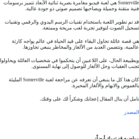
Somerville هي لعبة فيديو مغامرة بصرية ثنائية الأبعاد تتميز برسومات
فنية متقنة وجميلة ويصاحبها تصميم صوتي ذو جودة عالية.
قد تم تطوير اللعبة باستخدام تقنيات الرسم اليدوي والرقمي وتقنيات
تسجيل الصوت لتوفير تجربة لعب مريحة وممتعة.
هي قصة عائلة تحاول البقاء على قيد الحياة في عالم يواجه كارثة
عالمية، وتتضمن العديد من الألغاز والمخاطر ينبغي تجاوزها.
وبطبيعة الحال
،
على اللاعبين أن يتحكموا في شخصيات العائلة ويحاولوا
تجنب العقبات وحل الألغاز للوصول إلى نهاية المستوى.
كان هذا كل ما ينبغي أن تعرفه عن مراجعة لعبة Somerville المليئة
بالغموض والابهام والألغاز المحيرة.
نامل أن ينال المقال إعجابك وشكراً لك على وقتك.
المصدر
مواضيع قد تهمك أيضاً: