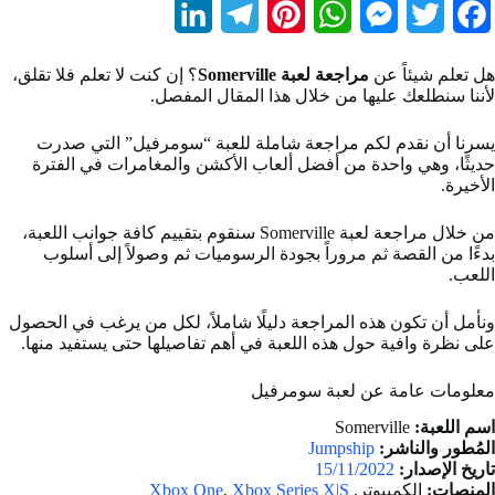
L
T
P
W
M
T
F
i
e
i
h
e
w
a
هل تعلم شيئاً عن
مراجعة لعبة Somerville
؟ إن كنت لا تعلم فلا تقلق،
n
l
n
a
s
i
c
لأننا سنطلعك عليها من خلال هذا المقال المفصل.
k
e
t
t
s
t
e
يسرنا أن نقدم لكم مراجعة شاملة للعبة “سومرفيل” التي صدرت
b
t
e
s
e
g
e
حديثًا، وهي واحدة من أفضل ألعاب الأكشن والمغامرات في الفترة
الأخيرة.
d
r
r
A
n
e
o
من خلال مراجعة لعبة Somerville سنقوم بتقييم كافة جوانب اللعبة،
I
a
e
p
g
r
o
بدءًا من القصة ثم مروراً بجودة الرسوميات ثم وصولاً إلى أسلوب
اللعب.
n
m
s
p
e
k
t
r
ونأمل أن تكون هذه المراجعة دليلًا شاملاً، لكل من يرغب في الحصول
على نظرة وافية حول هذه اللعبة في أهم تفاصيلها حتى يستفيد منها.
معلومات عامة عن لعبة سومرفيل
اسم اللعبة:
Somerville
المُطور والناشر:
Jumpship
تاريخ الإصدار:
15/11/2022
المنصات:
الكمبيوتر,
Xbox Series X|S
,
Xbox One