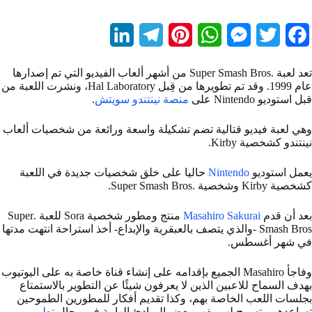
L
T
P
W
M
T
F
i
e
i
h
e
w
a
تعد لعبة .Super Smash Bros من أشهر ألعاب الفيديو التي تم إصدارها
n
l
n
a
s
i
c
عام 1999. وقد تم تطويرها من قِبل Hal Laboratory، ونشرت اللعبة من
قبل استوديو Nintendo على
منصة نينتندو سويتش
.
k
e
t
t
s
t
e
b
t
e
s
e
g
e
وهي لعبة فيديو قتالية تضم تشكيلة واسعة ورائعة من شخصيات ألعاب
نينتندو كشخصية Kirby.
d
r
r
A
n
e
o
يعمل استوديو
Nintendo
حاليا على خلق شخصيات جديدة في اللعبة
I
a
e
p
g
r
o
كشخصية Kirby وشخصية .Super Smash Bros.
n
m
s
p
e
k
بعد أن قدم
Masahiro Sakurai
منتج ومطور شخصية Sora للعبة .Super
t
r
Smash Bros -والذي يتصف بالعبقرية والإبداع- أخذ استراحة انتهت مدتها
في شهر أغسطس.
وفاجأ Masahiro الجميع بإقدامه على إنشاء قناة خاصة به على اليوتيوب
بهدف السماح للاعبين الذين لا يعرفون شيئًا عن التطوير بالاستمتاع
بجلسات اللعب الخاصة بهم، وكذا تقديم أفكار للمطورين الطموحين
تساعدهم وتسمح لهم بفهم بعض المبادئ الهامة في مجال
تطوير