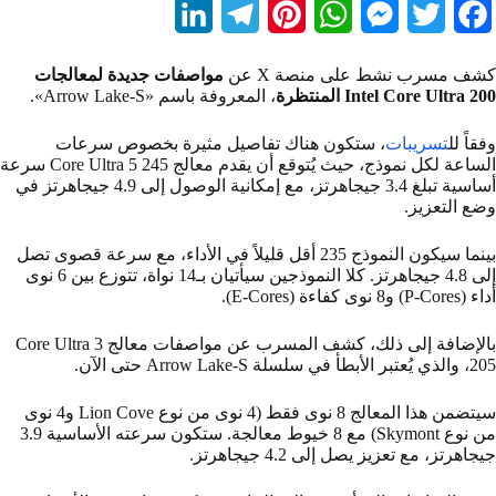
L
T
P
W
M
T
F
i
e
i
h
e
w
a
كشف مسرب نشط على منصة X عن
مواصفات جديدة لمعالجات
n
l
n
a
s
i
c
Intel Core Ultra 200 المنتظرة
، المعروفة باسم «Arrow Lake-S».
k
e
t
t
s
t
e
وفقاً لل
تسريبات
، ستكون هناك تفاصيل مثيرة بخصوص سرعات
b
t
e
s
e
g
e
الساعة لكل نموذج، حيث يُتوقع أن يقدم معالج Core Ultra 5 245 سرعة
أساسية تبلغ 3.4 جيجاهرتز، مع إمكانية الوصول إلى 4.9 جيجاهرتز في
d
r
r
A
n
e
o
وضع التعزيز.
I
a
e
p
g
r
o
بينما سيكون النموذج 235 أقل قليلاً في الأداء، مع سرعة قصوى تصل
إلى 4.8 جيجاهرتز. كلا النموذجين سيأتيان بـ14 نواة، تتوزع بين 6 نوى
n
m
s
p
e
k
أداء (P-Cores) و8 نوى كفاءة (E-Cores).
t
r
بالإضافة إلى ذلك، كشف المسرب عن مواصفات معالج Core Ultra 3
205، والذي يُعتبر الأبطأ في سلسلة Arrow Lake-S حتى الآن.
سيتضمن هذا المعالج 8 نوى فقط (4 نوى من نوع Lion Cove و4 نوى
من نوع Skymont) مع 8 خيوط معالجة. ستكون سرعته الأساسية 3.9
جيجاهرتز، مع تعزيز يصل إلى 4.2 جيجاهرتز.