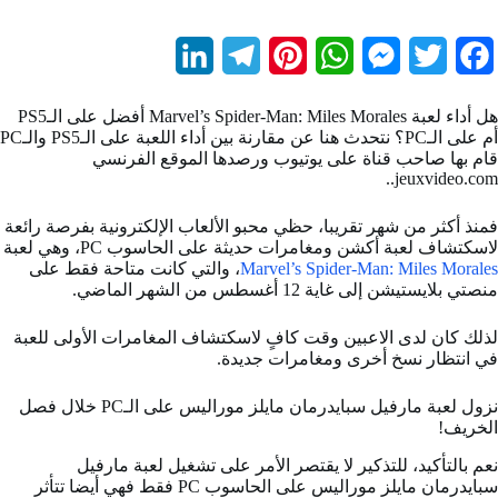
L
T
P
W
M
T
F
i
e
i
h
e
w
a
هل أداء لعبة Marvel’s Spider-Man: Miles Morales أفضل على الـPS5
n
l
n
a
s
i
c
أم على الـPC؟ نتحدث هنا عن مقارنة بين أداء اللعبة على الـPS5 والـPC
قام بها صاحب قناة على يوتيوب ورصدها الموقع الفرنسي
k
e
t
t
s
t
e
jeuxvideo.com..
e
g
e
s
e
t
b
فمنذ أكثر من شهر تقريبا، حظي محبو الألعاب الإلكترونية بفرصة رائعة
d
r
r
A
n
e
o
لاسكتشاف لعبة أكشن ومغامرات حديثة على الحاسوب PC، وهي لعبة
Marvel’s Spider-Man: Miles Morales
، والتي كانت متاحة فقط على
I
a
e
p
g
r
o
منصتي بلايستيشن إلى غاية 12 أغسطس من الشهر الماضي.
n
m
s
p
e
k
لذلك كان لدى الاعبين وقت كافٍ لاسكتشاف المغامرات الأولى للعبة
t
r
في انتظار نسخ أخرى ومغامرات جديدة.
نزول لعبة مارفيل سبايدرمان مايلز موراليس على الـPC خلال فصل
الخريف!
نعم بالتأكيد، للتذكير لا يقتصر الأمر على تشغيل لعبة مارفيل
سبايدرمان مايلز موراليس على الحاسوب PC فقط فهي أيضا تتأثر