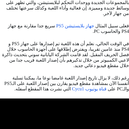
بالمجموعات الجديدة ووحدات التحكم لبلايستيشن، والتي تظهر على
وسائط جديدة ومميزة. إن فعالية وأداء اللعبة وكذلك سرعتها تختلف
من جهاز لآخر.
فعلى سبيل المثال
جهاز بلايستيشن PS5
سريع جدا مقارنة مع جهاز
PS4 والحاسوب PC.
في الوقت الحالي، نعلم أن هذه اللعبة تم إصدارها على جهاز PS5 و
PS4 منذ عامين تقريبا، ويفترض إطلاقها على أجهزة الحاسوب خلال
فصل الخريف المقبل. لقد قامت الشركة اليابانية سوني بتحديث ذاكرة
لاعبي الكمبيوتر من خلال تذكيرهم بأن إصدار اللعبة قريب جدا من
خلال مقطع فيديو دعائي جديد.
رغم ذلك، لا يزال تاريخ إصدار اللعبة غامضا نوعا ما، يمكننا تسلية
أنفسنا الآن بمشاهدة مقطع فيديو يقارن بين إصدار اللعبة على الـPS5
والـPC على
قناة يوتيوب Cycu1
التي نشرت هذا المقطع أسفله.