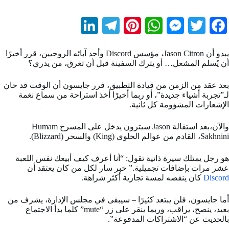
L
T
P
W
M
T
F
i
e
i
h
e
w
a
يبدو أن Jason Citron، مؤسس Discord وأحد آبائه الروحيين، قرر أخيرًا
n
l
n
a
s
i
c
أن يُسلم المشعل… أو يترك السفينة قبل أن تغرق، من يدري؟
k
e
t
t
s
t
e
بعد عقد من الزمن من قيادة التطبيق، قرر جايسون أن الوقت قد حان
b
t
e
s
e
g
e
لـ”تجربة أشياء جديدة”، أو ربما أخيرًا أخذ استراحة من سماع نغمة
الإشعارات المشؤومة كل ثانية.
d
r
r
A
n
e
o
والآن،بعد استقالة Jason سيترون يدخل على المسرح Humam
I
a
e
p
g
r
o
Sakhnini، القادم من عوالم الحلوى (King) والسحر (Blizzard).
n
m
s
p
e
k
هو رجل يمتلك سيرة ذاتية تقول: “أنا أعرف كيف أبيعك نفس اللعبة
t
r
عشر مرات بإضافات تجميلية.” خبر سار لكل من كان يعتقد أن
Discord
كان ينقصه لمسة تجارية أكثر شراهة.
أما جايسون، فلن يبتعد كثيرًا – سيبقى في مجلس الإدارة، يشرف من
بعيد، ينصح، يراقب، وربما ينقر على زر “mute” كلما بدأ الاجتماع
بالحديث عن “الاشتراكات المدفوعة”.