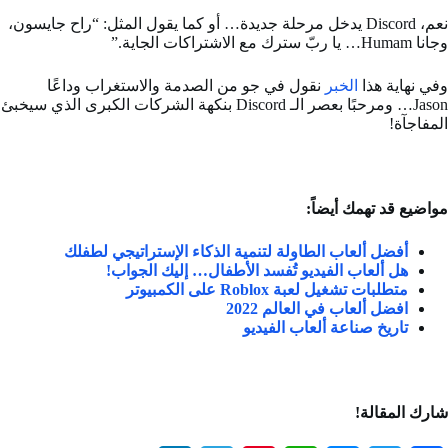
نعم، Discord يدخل مرحلة جديدة… أو كما يقول المثل: “راح جايسون،
وجانا Humam… يا ربّ سترك مع الاشتراكات الجاية.”
وفي نهاية هذا
الخبر
نقول في جو من الصدمة والاستغراب وداعًا
Jason… ومرحبًا بعصر الـ Discord بنكهة الشركات الكبرى الذي سيخبئ
المفاجآة!
مواضيع قد تهمك أيضاً:
أفضل ألعاب الطاولة لتنمية الذكاء الإستراتيجي لطفلك
هل ألعاب الفيديو تُفسد الأطفال… إليك الجواب!
متطلبات تشغيل لعبة Roblox على الكمبيوتر
افضل ألعاب في العالم 2022
تاريخ صناعة ألعاب الفيديو
شارك المقالة!