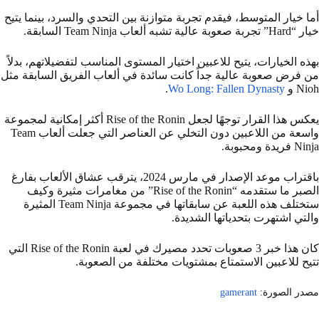
أما خيار المتوسط، فيقدم تجربة متوازنة بين التحدي والسرد، بينما يتيح
خيار “Hard” تجربة صعوبة عالية تشبه ألعاب Team Ninja السابقة.
بهذه الخيارات، يتيح للاعبين اختيار المستوى المناسب لتفضيلاتهم، بدلاً
من فرض صعوبة عالية جداً كانت سائدة في ألعاب الفريق السابقة مثل
Nioh و
Wo Long: Fallen Dynasty
.
يعكس هذا القرار توجهًا لجعل Rise of the Ronin أكثر إمكانية لمجموعة
واسعة من اللاعبين دون التخلي عن العناصر التي جعلت ألعاب Team
Ninja فريدة ومحبوبة.
باقتراب موعد الإصدار في مارس 2024، يترقب عشاق الألعاب بفارغ
الصبر ما ستقدمه “Rise of the Ronin” من مغامرات مثيرة وكيف
ستختلف هذه اللعبة عن سابقاتها في مجموعة Team Ninja المثيرة
والتي اشتهرت بتحدياتها الشديدة.
كان هذا خبر 3 صعوبات تحدد مصيرك في لعبة Rise of the Ronin التي
تتيح للاعبين الاستمتاع بمشتويات مختلفة من الصعوبة.
مصدر الصورة:
gamerant