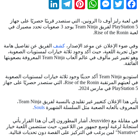
L
T
P
W
M
T
F
i
e
i
h
e
w
a
في لعبة رايز أوف ذا الرونين، التي ستصدر قريبًا حصريًا على جهاز
n
l
n
a
s
i
c
PlayStation 5 لفريق Team Ninja يوجد 3 صعوبات تحدد مصيرك في
لعبة Rise of the Ronin.
k
e
t
t
s
t
e
b
t
e
s
e
وفي ضوء الإعلان عن موعد الإصدار،
g
كشف
e
الفريق عن تفاصيل هامة
حول تجربة اللعبة، حيث أكد وجود ثلاثة خيارات لمستويات الصعوبة،
d
r
r
A
n
e
o
وهو تغيير غير مألوف في عالم ألعاب Team Ninja المعروفة بصعوبتها
الفائقة.
I
a
e
p
g
r
o
استوديو Team Ninja أكد حديثًا وجود ثلاثة خيارات لمستويات الصعوبة
n
m
s
p
e
k
في لعبتهم المرتقبة Rise of the Ronin، التي ستصدر حصريًا على جهاز
t
r
PlayStation 5 في مارس 2024.
يأتي هذا الإعلان كتغيير غير تقليدي بالنسبة لفريق Team Ninja،
المعروف بألعابه الصعبة مثل السلسلة الشهيرة
Souls
.
في مقابلة مع Jeuxvideo، أشار المطورون إلى أن هذا القرار يأتي
استجابةً لرغبة أوسع جمهور من اللاعبين، حيث ستتضمن اللعبة خيار
“Narrative” لمن يرغب في التركيز على القصة دون تحديات قتالية.