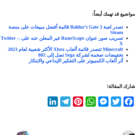
مواضيع قد تهمك أيضاً:
تصدر لعبة Baldur’s Gate 3 قائمة أفضل مبيعات على منصة
Steam
تسريب صور عنوان RuneScape غير المعلن عنه على -Twitter -
X
Minecraft تتصدر قائمة ألعاب Xbox الأكثر شعبية لعام 2023
تخفيضات ضخمة لشركة Sega تصل إلى ٪80
أثر ألعاب الكمبيوتر على التفكير الإبداعي والابتكار
شارك المقالة!
L
T
P
W
M
T
F
i
e
i
h
e
w
a
n
l
n
a
s
i
c
k
e
t
t
s
t
e