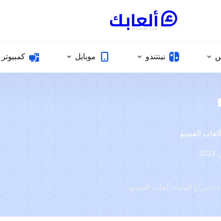
س
نينتندو
موبايل
كمبيوتر