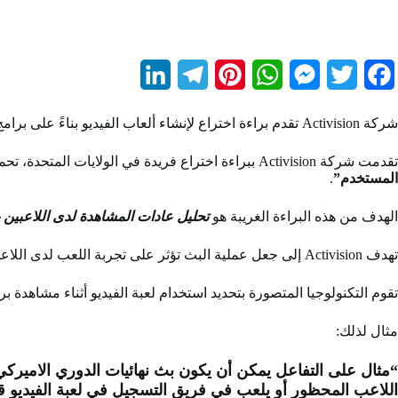
L
T
P
W
M
T
F
i
e
i
h
e
w
a
شركة Activision تقدم براءة اختراع لإنشاء ألعاب الفيديو بناءً على برامج المشاهدة في خطوة تكنولوجية مثيرة للذهول بمستوى متقدم.
n
l
n
a
s
i
c
تقدمت شركة Activision ببراءة اختراع فريدة في الولايات المتحدة، تحمل عنوان
k
e
t
t
s
t
e
المستخدم”
.
e
g
e
s
e
t
b
الهدف من هذه البراءة الغريبة هو
تحليل عادات المشاهدة لدى اللاعبين ب
d
r
r
A
n
e
o
تهدف Activision إلى جعل عملية البث تؤثر على تجربة اللعب لدى اللاعبين واستلهام
I
a
e
p
g
r
o
n
m
s
p
e
k
تقوم التكنولوجيا المتصورة بتحديد استخدام لعبة الفيديو أثناء مشاهدة 
t
r
مثال لذلك:
“مثال على التفاعل يمكن أن يكون بث نهائيات الدوري الاميرك
اللاعب المحظور أو يلعب في فريق التسجيل في لعبة الفيديو قد 