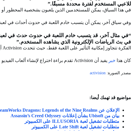
للاعبي المستخدم لفترة محددة مسبقًا.”
في هذا السياق، يمكن للمستخدمين الذين يلعبون بشخصية المحظور أو في ا
وفي سياق آخر، يمكن أن يتسبب خادم اللعبة في حدوث أحداث في لعبة 
في بث الرياضات الإلكترونية الذي يشاهده المستخدم.”
الفكرة تتجاوز إمكانية التأثير على اللعبة فقط، حيث تتحدث Activision أيضًا عن إمكانية إنشاء ألعاب سريعة خلال نوافذ متراكبة في البرامج التلفزيونية التي يشاهدها المستخدم.
كان هذا
خبر
يفيد أن Activision تقدم براءة اختراع لإنشاء ألعاب الفيديو بناءً على برامج المشاهدة.
مصدر الصورة:
activision
مواضيع قد تهمك أيضا:
الإعلان عن DreamWorks Dragons: Legends of the Nine Realms
بيان من Ubisoft بشأن إعلانات Assassin’s Creed Odyssey
متطلبات تشغيل لعبة ILLUSORIA على الكمبيوتر
متطلبات تشغيل لعبة Late Shift على الكمبيوتر