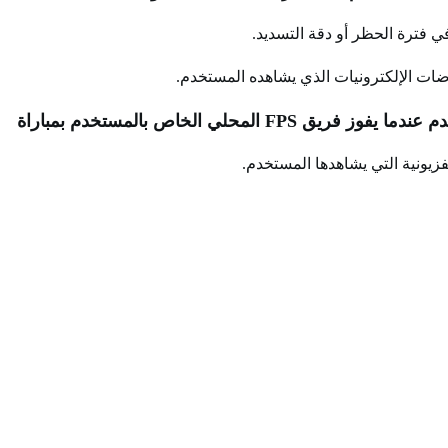
ي فترة الحظر أو دقة التسديد.
ات الإلكترونيات الذي يشاهده المستخدم.
“في مثال آخر، قد يتسبب خادم اللعبة في حدوث حدث في لعبة إطلاق النار من منظور الشخص الأول (FPS) الخاصة بالمستخدم عندما يفوز فريق FPS المحلي الخاص بالمستخدم بمباراة