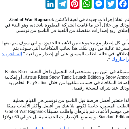
L
T
P
W
M
T
F
i
e
i
h
e
w
a
تم اتخاذ إجراءات جديدة في لعبة الأكشن
God of War Ragnarok
،
n
l
n
a
s
i
c
وذلك من خلال آخر ما قامت الشركة المطورة باتخاذه، وهو البدء في
إطلاق أربع إصدارات منفصلة من اللعبة في التاسع من نوفمبر.
k
e
t
t
s
t
e
b
t
e
s
e
g
e
يأتي كل إصدار مع مجموعة من الأشياء الجديدة، والتي سوف يتم بيعها
بسرعة عالية من دون شك، هذا بجانب المكافآت التي سوف يتم
d
r
r
A
n
e
o
إطلاقها في حالة الطلب المسبق على أي إصدار من لعبة ”
إله الحرب:
راجناروك
“.
I
a
e
p
g
r
o
متمثلة في اثنين من مستحضرات التجميل داخل اللعبة: Kratos Risen
n
m
s
p
e
k
Snow Armor و Arteus Risen Snow Tunic Launch Edition، أو إمكانية
t
r
إضافة المكافأة في حساب متلقيها من خلال PlayStation الخاص به
وذلك عند شرائه لنسخة رقمية.
لذا فتعتبر أفضل فرصة قبل التاسع من نوفمبر هي القيام بعملية
الطلب المسبق، خاصةً لكونها بلا شك من أفضل وأكثر الألعاب مبيعًا
في موسم الأعياد، قم بالرهان واطلب مسبقًا God of War Ragnarok
Standard Edition، واستمتع بالإصدارات الحديثة مقابل حوالي 60 دولارًا.