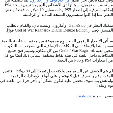
وفي فيما يخص آخر إصدار
من جاد أوف ور رجناروك
بما تتضمنه من
مستحضرات تجميل، سيتاح لدى الأشخاص الذين يشترون نسخة PS4
إمكانية الترقية إلى إصدار PS5 وذلك مقابل 10 دولارات فقط! وبغض
النظر عما إذا كانوا سيشترون النسخة المادية أو الرقمية.
يمكنك النظر في GameStop، وأمازون، وبست باي، والقيام بالطلب
المسبق لإصدار God of War Ragnarok Digital Deluxe Edition فورًا.
سيأتي الإصدار الرقمي الفاخر مع مجموعة من محتويات خاصة باللعبة
نفسها، هذا بالإضافة إلى المكافآت الإضافية التي ستجذب – بالتأكيد –
محبي لعبة God of War Ragnarok من كل مكان، وسيتم فتح جميع
المكافآت داخل اللعبة في هيئة نقاط مختلفة، سيأتي ذلك أيضًا مع كل
من إصدارات PS4 و PS5 من اللعبة.
لم يتم الكشف عن السعر بعد ولكنه يصل تقريبًا إلى 80 دولارًا. اقتنص
الوقت وقم بالتعرف قبل 9 نوفمبر على أنواع الإصدارات الرقمية،
واندهش بما سوف تحصل عليه لتكون بشكل أو بآخر جزءً من اللعبة في
يوم وليلة!
مصدر الصورة:
playstation