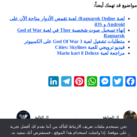
مواضيع قد تهمك أيضاً:
لعبة Ragnarok Online: لعبة تقمص الأدوار متاحة الآن على
Android و iOS
إنهاء تسجيل صوت شخصية Thor في لعبة God of War
Ragnarok
متطلبات تشغيل لعبة God Of War 3 على الكمبيوتر
فيديو ترويجي للعبة Cities: Skylines
مراجعة لعبة Mario kart 8 Deluxe
L
T
P
W
M
T
F
i
e
i
h
e
w
a
n
l
n
a
s
i
c
k
e
t
t
s
t
e
ال
السابقة
ال
التالية
e
g
e
s
e
t
b
نحن نستخدم ملفات تعريف الارتباط للتأكد من أننا نقدم لك أفضل تجربة
على موقعنا. إذا واصلت استخدام هذا الموقع ، فسنفترض أنك سعيد به.
d
r
r
A
n
e
o