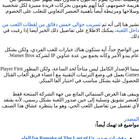
هزيمة خصومهم، كما أنهم يقومون بحركات فريدة مميزة لكل شخصية
وسلاحها ومرتبطة أيضاً بأهمية العنصر التعاوني للتغلب على الخصوم.
نشير هنا إلى أنه تم
تسريب حوالي خمس دقائق من لقطات اللعب من
داخل اللعبة
، يمكنك الاطلاع على تفاصيل ذلك الخبر أيضا إذا رغبت في
ذلك.
من الواضح جداً، أنه ستكون هناك خيارات للعب الفردي، ولكن بشكل
عام يبدو الأمر وكأنه يجمع بين عدة عناوين IP لشركة Warner Bros.
بينما الإصدار الكامل ليس متاحاً لحد الساعة، ولكن المطور Player First
Games يعمل في وضع الترتيبات التقنية مع أعضاء فريق ألعاب القتال
للحصول عليه بشكل مناسب في اختبار ألفا المبكر.
ويبقى هذا العرض السنمائي الماتع من جهة الشركة المنتجة فقط
كعنصر تشويق وتسلية إلى حين صدور اللعبة بشكل رسمي، لأنه يفتقد
لأي تفصيل من تفاصيل اللعب الحي، وهو ما ينتظره عشاق هذا الصنف.
المصدر
مواضيع قد تهمك أيضاً:
مؤشرات صدور Remake of The Last of Us هذا العام