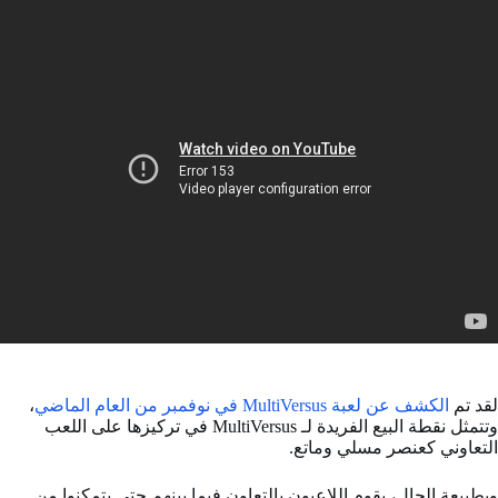
لقد تم
الكشف عن لعبة MultiVersus في نوفمبر من العام الماضي
،
وتتمثل نقطة البيع الفريدة لـ MultiVersus في تركيزها على اللعب
التعاوني كعنصر مسلي وماتع.
وبطبيعة الحال، يقوم اللاعبون بالتعاون فيما بينهم حتى يتمكنوا من