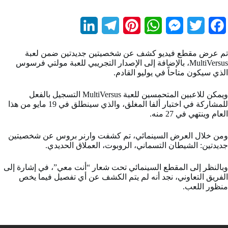
L
T
P
W
M
T
F
i
e
i
h
e
w
a
تم عرض مقطع فيديو كشف عن شخصيتين جديدتين ضمن لعبة
n
l
n
a
s
i
c
MultiVersus، بالإضافة إلى الإصدار التجريبي للعبة مولتي فرسوس
الذي سيكون متاحاً في يوليو القادم.
k
e
t
t
s
t
e
b
t
e
s
e
g
e
ويمكن للاعبين المتحمسين للعبة MultiVersus التسجيل بالفعل
للمشاركة في اختبار ألفا المغلق، والذي سينطلق في 19 مايو من هذا
d
r
r
A
n
e
o
العام وينتهي في 27 منه.
I
a
e
p
g
r
o
ومن خلال العرض السينمائي، تم كشفت وارنر بروس عن شخصيتين
جديدتين: الشيطان التسماني، الروبوت، العملاق الحديدي.
n
m
s
p
e
k
t
r
وبالنظر إلى المقطع السينمائي تحت شعار “أنت معي”، في إشارة إلى
الفريق التعاوني، نجد أنه لم يتم الكشف عن أي تفصيل فيما يخص
منظور اللعب.