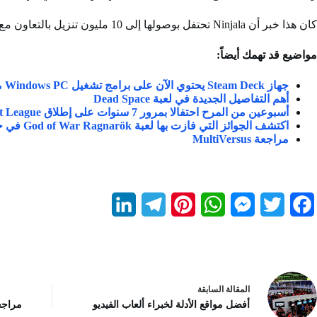
كان هذا خبر أن Ninjala تحتفل بوصولها إلى 10 مليون تنزيل بالتعاون مع Attack on Titan.
مواضيع قد تهمك أيضاً
:
جهاز Steam Deck يحتوي الآن على برامج تشغيل Windows PC متاحة للتثبيت
أهم التفاصيل الجديدة في لعبة Dead Space
أسبوعين من المرح احتفالا بمرور 7 سنوات على إطلاق Rocket League
اكتشف الجوائز التي فازت بها لعبة God of War Ragnarök في حفل جوائز The Game Awards 2022!
مراجعة MultiVersus
L
T
P
W
M
T
F
i
e
i
h
e
w
a
n
l
n
a
s
i
c
k
e
t
t
s
t
e
ال
مقالة
السابقة
e
g
e
s
e
t
b
أفضل مواقع الأدلة لخبراء ألعاب الفيديو
مراجعة لعبة wice