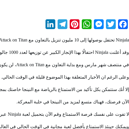
L
T
P
W
M
T
F
i
e
i
h
e
w
a
Ninjala تحتفل بوصولها إلى 10 مليون تنزيل بالتعاون مع Attack on Titan في واحدة من المراحل التي لم تتمكن من الوصول إليها العديد من الألعاب المشابهة ابتداءًا من يونيو 2020 وحتى وقتنا الحالي.
n
l
n
a
s
i
c
وقد أعلنت Ninjala احتفالًا بهذا الإنجاز الكبير عن توزيعها لعدد 1000 جالون على اللاعبين بداية من 8 مارس ووصولًا إلى 26 إبريل من العام الجاري 2023.
k
e
t
t
s
t
e
e
g
e
s
e
t
b
في منتصف شهر مارس ومع بداية التعاون مع Attack on Titan، لن يكون هناك منافس لهجوم العمالقة على الساحة على الإطلاق.
d
r
r
A
n
e
o
وعلى الرغم ان الأخبار المتعلقة بهذا الموضوع قليلة في الوقت الحالي.
I
a
e
p
g
r
o
إلا أنك ستتمكن بكل تأكيد من الاستمتاع بالرياضة مع النينجا خاصتك بمج
n
m
s
p
e
k
الآن فرصتك، فهناك متسع لمزيد من النينجا في حلبة المعركة.
t
r
لا تفوت على نفسك فرصة الاستمتاع وقم الآن بتحميل لعبة Ninjala عبر المتجر الإلكتروني نينتندو.
ويمكنك حينئذ الاستمتاع بأفضل لعبة مجانية في الوقت الحالي في العالم