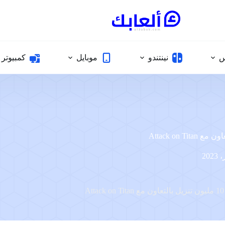
س
نينتندو
موبايل
كمبيوتر