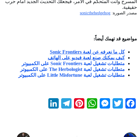
المسرح وأنت المتحكم في الأمر، فيجعلك التحديث الجديد أمام حرب
حقيقية.
مصدر الصورة:
sonicthehedgehog
مواضيع قد تهمك أيضاً:
كل ما نعرفه عن لعبة Sonic Frontiers
كيف يمكنك صنع لعبة فيديو على الهاتف
متطلبات تشغيل لعبة Sonic Frontiers على الكمبيوتر
متطلبات تشغيل لعبة The Herbologist على الكمبيوتر
متطلبات تشغيل لعبة Little Misfortune على الكمبيوتر
L
T
P
W
M
T
F
i
e
i
h
e
w
a
n
l
n
a
s
i
c
k
e
t
t
s
t
e