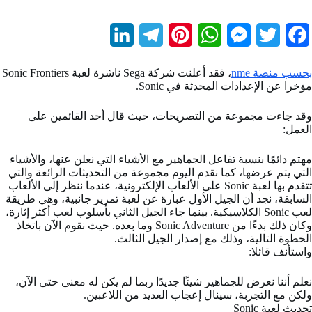
L
T
P
W
M
T
F
i
e
i
h
e
w
a
بحسب منصة nme
، فقد أعلنت شركة Sega ناشرة لعبة Sonic Frontiers
n
l
n
a
s
i
c
مؤخرا عن الإعدادات المحدثة في Sonic.
k
e
t
t
s
t
e
وقد جاءت مجموعة من التصريحات، حيث قال أحد القائمين على
العمل:
b
t
e
s
e
g
e
d
r
r
A
n
e
o
مهتم دائمًا بنسبة تفاعل الجماهير مع الأشياء التي نعلن عنها، والأشياء
التي يتم عرضها، كما نقدم اليوم مجموعة من التحديثات الرائعة والتي
I
a
e
p
g
r
o
تتقدم بها لعبة Sonic على الألعاب الإلكترونية، عندما ننظر إلى الألعاب
السابقة، نجد أن الجيل الأول عبارة عن لعبة تمرير جانبية، وهي طريقة
n
m
s
p
e
k
لعب Sonic الكلاسيكية. بينما جاء الجيل الثاني بأسلوب لعب أكثر إثارة،
t
r
وكان ذلك بدءًا من Sonic Adventure وما بعده. حيث نقوم الآن باتخاذ
الخطوة التالية، وذلك مع إصدار الجيل الثالث.
واستأنف قائلا:
نعلم أننا نعرض للجماهير شيئًا جديدًا ربما لم يكن له معنى حتى الآن،
ولكن مع التجربة، سينال إعجاب العديد من اللاعبين.
تحديث لعبة Sonic