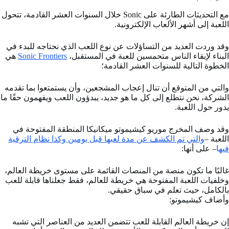
مع التحديثات الطارئة على Sonic خلال السنوات العشر القادمة، تتحول
اللعبة إلى أشهر الألعاب الإلكترونية.
وقد وردت العديد من التساؤلات عن نوع اللعب الذي نحتاجه للبدء في
البناء لإبقاء الناس متحمسين للعبة في المستقبل،
Sonic Frontiers
هي
الخطوة التالية للسنوات العشر القادمة؛
والتي من المتوقع أن تنال إعجاب المشجعين، وأن يستمتعوا بما تقدمه
الشركة، نحن نتطلع إلى كل ما هو جديد، يبدؤون اللعب ويفهمون حقًا ما
يدور حول اللعبة.
وقد وصف المخرج موريو كيشيموتو ميكانيكا المنطقة المفتوحة في
اللعبة –
والتي تم الكشف عن مدة لعبها قبل يومين وكذا نظام الترقية
فيه
ا
– على أنها:
غالبًا ما تكون منصة من المنصات القائمة على مستوى خريطة العالم،
وخلفيات اللعبة المفتوحة هي خريطة للعالم، فقط جعلناها قابلة للعب
بالكامل، حيث تعلم في سباق حقيقي.
وأضاف كيشيموتو:
إن خريطة العالم القابلة للعب تتضمن العديد من العناصر التي تشبه