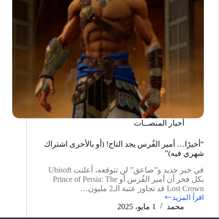
أخبار المنصــات
“أخيرًا… أمير الفُرس يجد التاج! (أو بالأحرى اشتراك
شهري فيه)”
في خبر جديد و”صاعق” لن تتوقعه، أعلنت Ubisoft
بكل فخر أن أمير الفُرس أو Prince of Persia: The
Lost Crown قد تجاوز عتبة الـ2 مليون…
اقرأ المزيد
“أخيرًا…
محمد
1 مايو، 2025
أمير
الفُرس