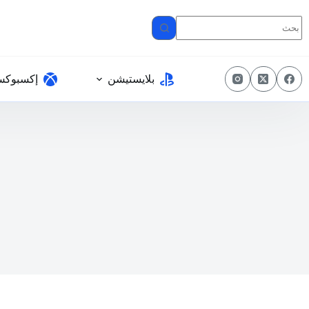
لتجاوز
لى
لمحتوى
بلايستيشن
إكسبوك