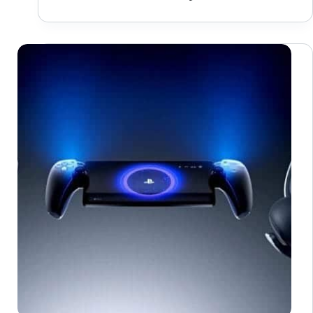
رسميًا
عن
قرارها
إغلاق
سوقها
للـ
NFT