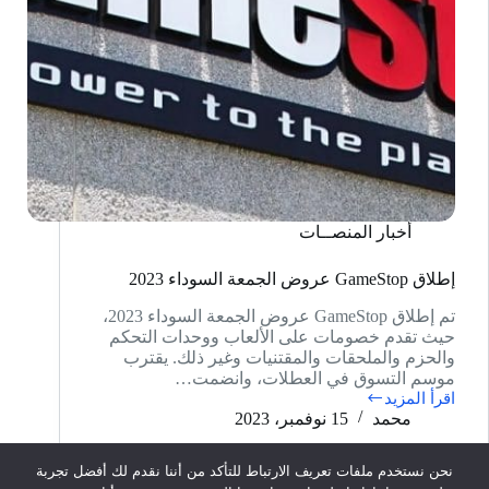
أخبار المنصــات
إطلاق GameStop عروض الجمعة السوداء 2023
تم إطلاق GameStop عروض الجمعة السوداء 2023،
حيث تقدم خصومات على الألعاب ووحدات التحكم
والحزم والملحقات والمقتنيات وغير ذلك. يقترب
موسم التسوق في العطلات، وانضمت…
اقرأ المزيد
إطلاق
محمد
15 نوفمبر، 2023
GameStop
عروض
الجمعة
نحن نستخدم ملفات تعريف الارتباط للتأكد من أننا نقدم لك أفضل تجربة
السوداء