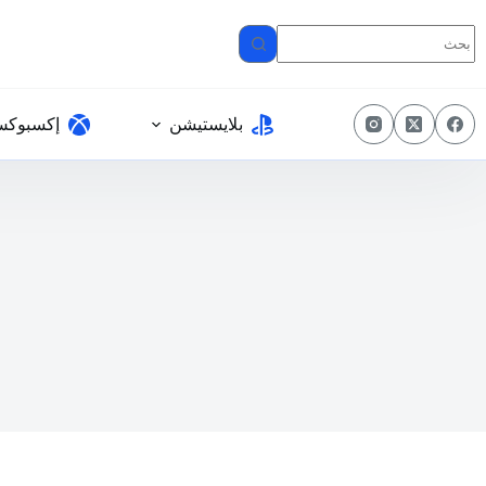
لتجاوز
لى
لمحتوى
بلايستيشن
إكسبوك