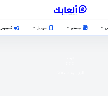
س
نينتندو
موبايل
كمبيوتر
الوسم
GOG
GOG
الرئيسية