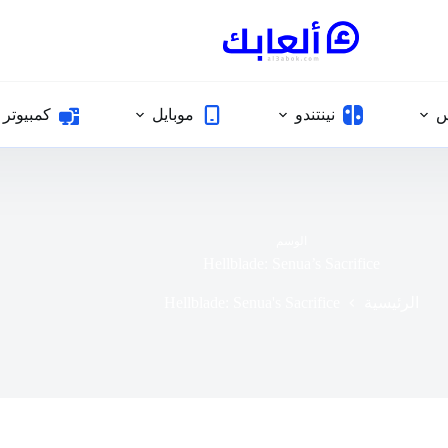
س
نينتندو
موبايل
كمبيوتر
الوسم
Hellblade: Senua’s Sacrifice
Hellblade: Senua's Sacrifice
الرئيسية