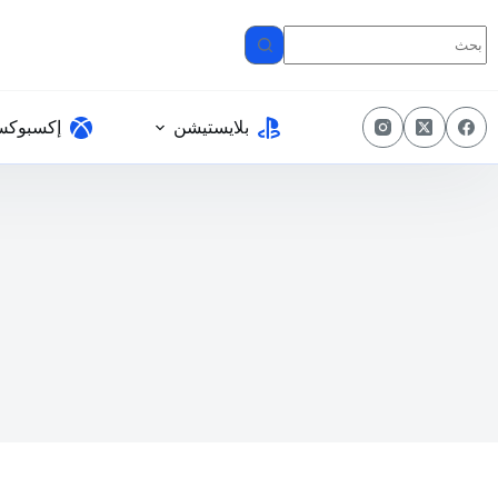
لتجاوز
لى
لمحتوى
بلايستيشن
إكسبوك