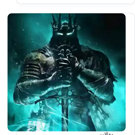
Lords
of
The
Fallen
بعنوان
“Death
of
The
Fallen”
مقالات