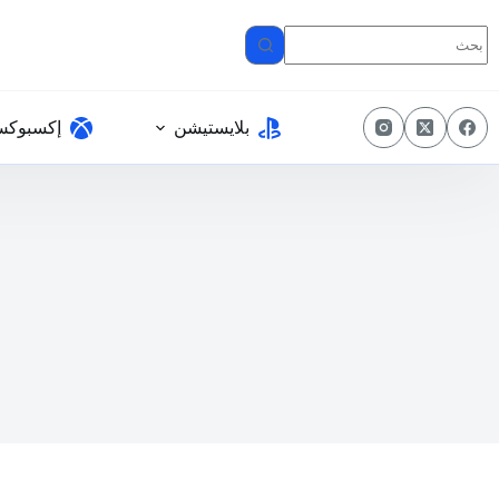
لتجاوز
لى
لمحتوى
بلايستيشن
إكسبوك