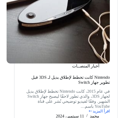
أخبار المنصــات
Nintendo كانت تخطط لإطلاق بديل لـ 3DS قبل
تطوير جهاز Switch
في عام 2015، كانت Nintendo تخطط لإطلاق بديل
لجهاز 3DS، والذي تطور لاحقًا ليصبح جهاز Switch
الشهير. وفقًا لفيديو توضيحي نُشر على قناة
YouTube باسم…
اقرأ المزيد
Nintendo
محمد
11 سبتمبر، 2024
كانت