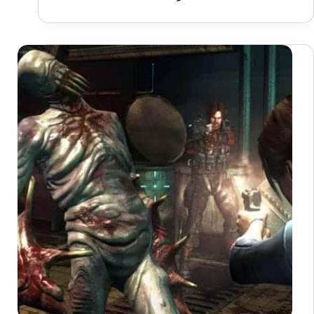
تخطط
لإطلاق
بديل
لـ
3DS
قبل
تطوير
جهاز
Switch