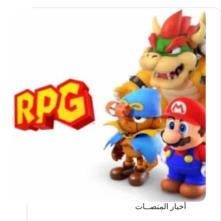
لعبة
مجانية
ابتداءً
من
11
ديسمبر
أخبار المنصــات