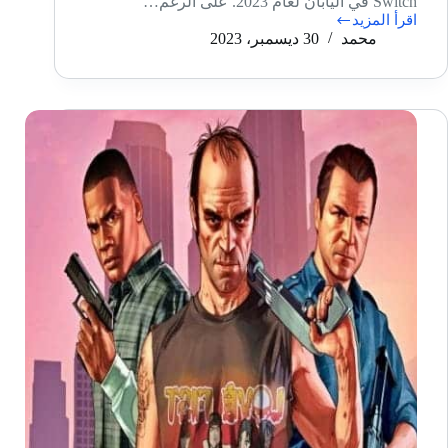
Switch في اليابان لعام 2023. على الرغم…
اقرأ المزيد
Zelda:
محمد
30 ديسمبر، 2023
Tears
of
the
Kingdom
ليست
أفضل
لعبة
مبيعًا
على
Nintendo
Switch