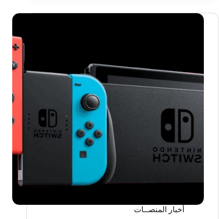
Switch
بعنوان
FANTASY
LIFE
i:
لصّة
الزمن
أخبار المنصــات