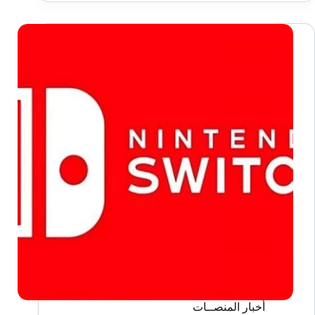
Remilia
II:
Stranger’s
Requiem
أخبار المنصــات