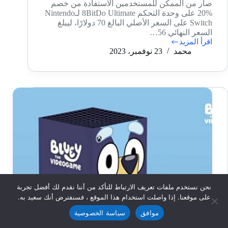
صار من الممكن للمستخدمين الاستفادة من خصم
%20 على وحدة التحكم 8BitDo Ultimate لـNintendo
Switch على السعر الأصلي البالغ 70 دولارًا، ليبلغ
السعر النهائي 56…
اقرأ المزيد
خصم
محمد
23 نوفمبر، 2023
%20
على
وحدة
التحكم
8BitDo
Ultimate
لـNintendo
Switch
نحن نستخدم ملفات تعريف الارتباط للتأكد من أننا نقدم لك أفضل تجربة
على موقعنا. إذا واصلت استخدام هذا الموقع ، فسنفترض أنك سعيد به.
موافق
سياسة الخصوصية