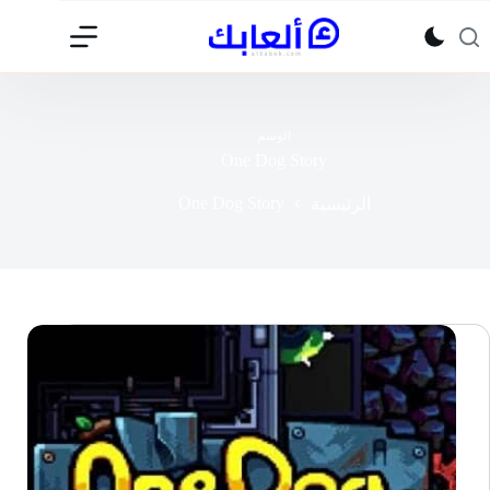
لتجاوز
لى
لمحتوى
الوسم
One Dog Story
One Dog Story
الرئيسية