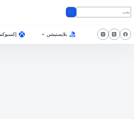
لتجاوز
لى
لمحتوى
بلايستيشن
إكسبوك