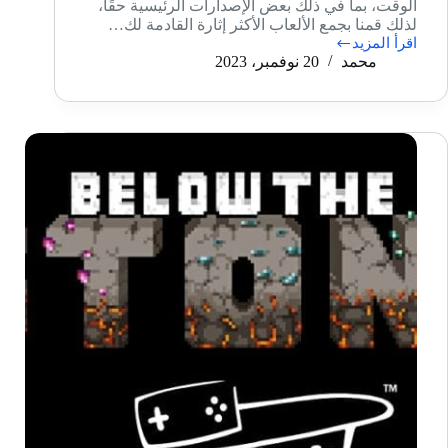
الوقت، بما في ذلك بعض الإصدارات الرئيسية حقًا،
لذلك قمنا بجمع الألعاب الأكثر إثارة القادمة لك…
اقرأ المزيد
أفضل
محمد
20 نوفمبر، 2023
ألعاب
PS4
القادمة
في
عامي
2023
و
2024