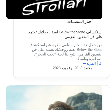
أخبار المنصــات
استكشاف Below the Stone لعبة روجلايك تعتمد
على فن التعدين القزمي
من خلال هذا الخبر سنلقي نظرة عن استكشاف
Below the Stone لعبة روجلايك تعتمد على فن
التعدين القزمي. تتيح لنا لعبة “تحت الحجر”،
المطورة بواسطة…
اقرأ المزيد
استكشاف
محمد
20 نوفمبر، 2023
Below
the
Stone
لعبة
روجلايك
تعتمد
على
فن
التعدين
القزمي