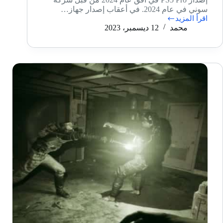
سوني في عام 2024. في أعقاب إصدار جهاز…
اقرأ المزيد
تسريبات
محمد
12 ديسمبر، 2023
حول
إصدار
PS5
Pro
في
أفق
عام
2024