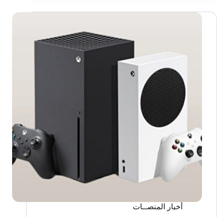
C-
Smash
VRS
New
Dimension
على
PlayStation
5
أخبار المنصــات