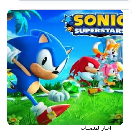
الافتراضي
لـ
Resident
Evil
4
في
ديسمبر
أخبار المنصــات