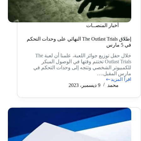
أخبار المنصــات
إطلاق The Outlast Trials النهائي على وحدات التحكم
في 5 مارس
خلال حفل توزيع جوائز اللعبة، علمنا أن لعبة The
Outlast Trials تختتم وقتها في الوصول المبكر
للكمبيوتر الشخصي وتتجه إلى وحدات التحكم في
مارس المقبل.…
اقرأ المزيد
إطلاق
محمد
9 ديسمبر، 2023
The
Outlast
Trials
النهائي
على
وحدات
التحكم
في
5
مارس