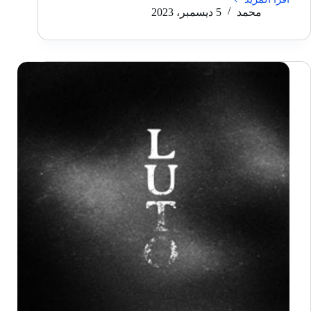
أربع
محمد
5 ديسمبر، 2023
طرق
تجعل
جهاز
PS4
أفضل
من
PlayStation
5