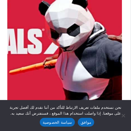
الكمبيوتر
أخبار المنصــات
نحن نستخدم ملفات تعريف الارتباط للتأكد من أننا نقدم لك أفضل تجربة
على موقعنا. إذا واصلت استخدام هذا الموقع ، فسنفترض أنك سعيد به.
إصدار المبكر للعبة THE FINALS يجذب 7.5 مليون
موافق
سياسة الخصوصية
لاعب