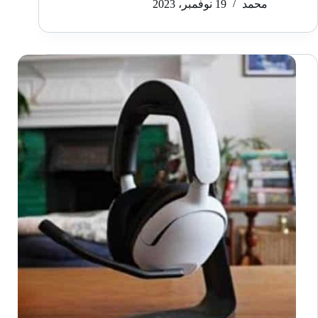
محمد
19 نوفمبر، 2023
تاريخ
إصدار
محتمل
لـDragon’s
Dogma
2