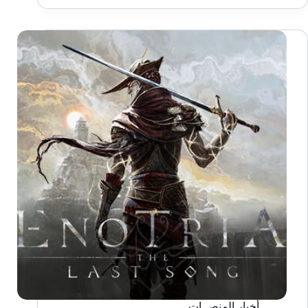
بلايستيشن
5
لا
يمكنك
تفويتها
في
2025!
أخبار المنصــات