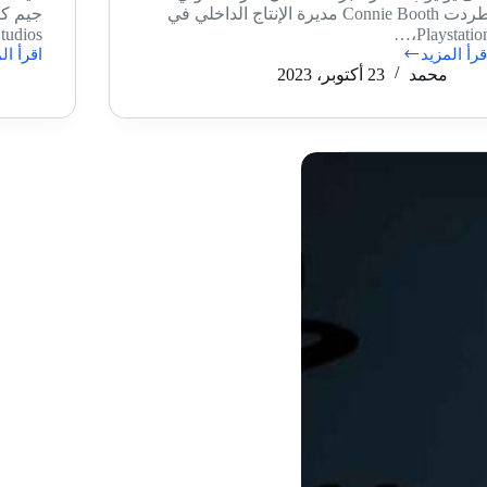
طردت Connie Booth مديرة الإنتاج الداخلي في
جيم كر
Playstation،
Station Studios
قرأ المزيد
اقرأ ال
شاعة:
استمرا
محمد
23 أكتوبر، 2023
ركة
تطوير
وني
ألعاب
ردت
اللعب
Conni
الفردي
Boot
مؤكد
ديرة
حسب
لإنتاج
تصريح
لداخلي
هيرمان
ي
هولست
Playstatio