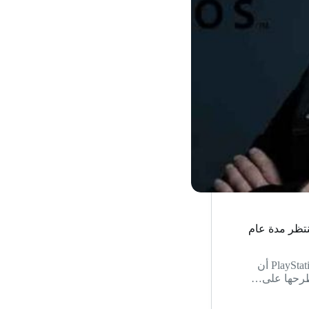
PlayStation  أن الألعاب المستقبلية من Sony ستنتظر مدة عام
في خبر مؤكد وصادم عن موقع بيسي جيمر، أكد رئيس PlayStation Studios أن