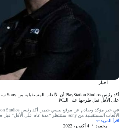
أخبار
أكد رئيس Studios
على الأقل قبل طرحها على الـPC
الألعاب المستقبلية من Sony ستنتظر “مدة عام على الأقل” قبل طرحها على…
اقرأ المزيد
أكد
محمود
4 أكتوبر، 2022
رئيس