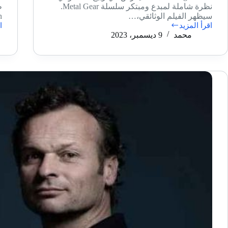
نظرة شاملة لمبدع ومبتكر سلسلة Metal Gear.
سيظهر الفيلم الوثائقي،…
…
اقرأ المزيد
ا
الفيلم
إ
محمد
9 ديسمبر، 2023
الوثائقي
ش
لهيديو
س
كوجيما
ط
e
Connecting
h
Worlds سيعرض
م
في
ا
ربيع
2024
ا
ف
n