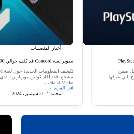
أخبار المنصــات
تطوير لعبة Concord قد كلف حوالي 400 مليون دولار
يق جديد من داخل استوديو Bungie للعمل ضمن
تسريح التي عرفها
Stand Media،…
اقرأ المزيد
تطوير
محمد
21 سبتمبر، 2024
لعبة
Concord
قد
كلف
حوالي
400
مليون
دولار