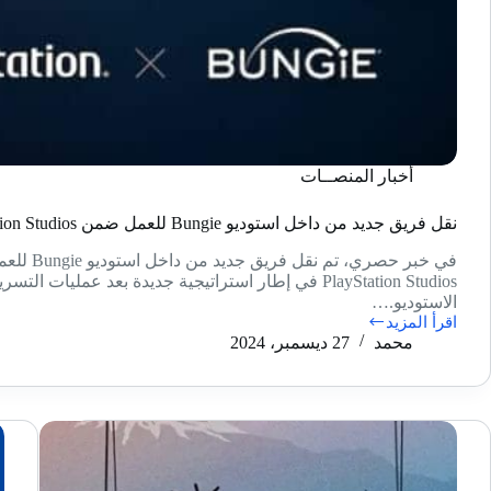
أخبار المنصــات
نقل فريق جديد من داخل استوديو Bungie للعمل ضمن PlayStation Studios
في خبر حصري، تم نقل فر
PlayStation Studios في إطار استراتيجية جديدة بعد عمليات ال
الاستوديو.…
اقرأ المزيد
نقل
محمد
27 ديسمبر، 2024
فريق
جديد
من
داخل
استوديو
Bungie
للعمل
ضمن