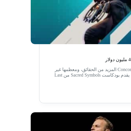
تكشف المعلومات الجديدة حول لعبة Concord المزيد من الحقائق، ومعظمها غير
مشجع. فقد أفاد كولين موريارتي، الذي يقدم بودكاست Sacred Symbols من Last