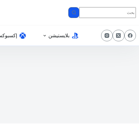
لتجاوز
لى
لمحتوى
بلايستيشن
إكسبوك