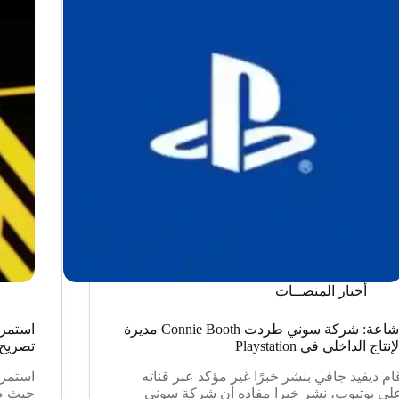
أخبار المنصــات
إشاعة: شركة سوني طردت Connie Booth مديرة
استمرا
لإنتاج الداخلي في Playstation
تصريح
ام ديفيد جافي بنشر خبرًا غير مؤكد عبر قناته
استمرا
لى يوتيوب، نشر خبرا مفاده أن شركة سوني
حيث ص