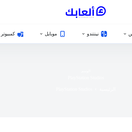
س
نينتندو
موبايل
كمبيوتر
الوسم
PlayStation Studios
PlayStation Studios
الرئيسية