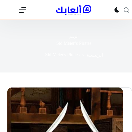
لتجاوز
لى
لمحتوى
الوسم
Sid Meier’s Pirates
Sid Meier's Pirates
الرئيسية