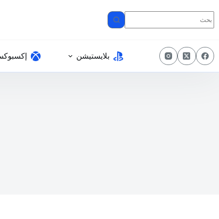
لتجاوز
لى
لمحتوى
بلايستيشن
إكسبوك