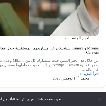
أخبار المنصــات
Caravan
ضمن فعالية Archipel Caravan، وذلك للحديث خططهما وم
في عالم…
اقرأ المزيد
Mikami
محمد
1 نوفمبر، 2023
و
Kamiya
سيتحدثان
عن
مشاريعهما
نحن نستخدم ملفات تعريف الارتباط للتأكد من أن
المستقبلية
جميع الحقو
خلال