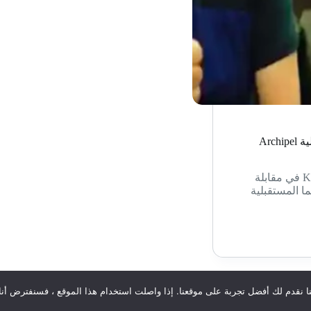
Mikami و Kamiya سيتحدثان عن مشاريعهما المستقبلية خلال فعالية Archipel
من خلال هذا الخبر المثير، حيث سيشارك كل من Mikami و Kamiya في مقابلة
شاريعهما المستقبلية
نا نقدم لك أفضل تجربة على موقعنا. إذا واصلت استخدام هذا الموقع ، فسنفترض أن
ق محفوظة لموقع
ألعابك
2026© | صمم من طرف
وكالة سهيل