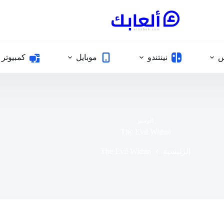
س
نينتندو
موبايل
كمبيوتر
الوسم
The Evil Within
The Evil Within
الرئيسية