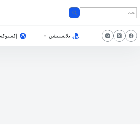
لتجاوز
لى
لمحتوى
بلايستيشن
إكسبوك