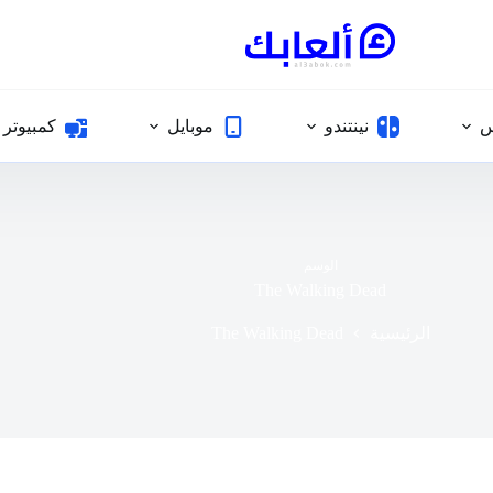
س
نينتندو
موبايل
كمبيوتر
الوسم
The Walking Dead
The Walking Dead
الرئيسية