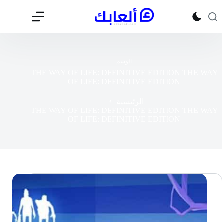
لتجاوز
لى
لمحتوى
الوسم
THE WAY OF LIFE: DEFINITIVE EDITION THE WAY
OF LIFE: DEFINITIVE EDITION
الرئيسية
THE WAY OF LIFE: DEFINITIVE EDITION THE WAY
OF LIFE: DEFINITIVE EDITION