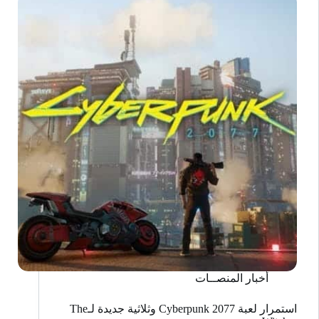
Destiny
2 في
عالم
الألعاب
أخبار المنصــات
استمرار لعبة 2077 Cyberpunk وثلاثية جديدة لـThe