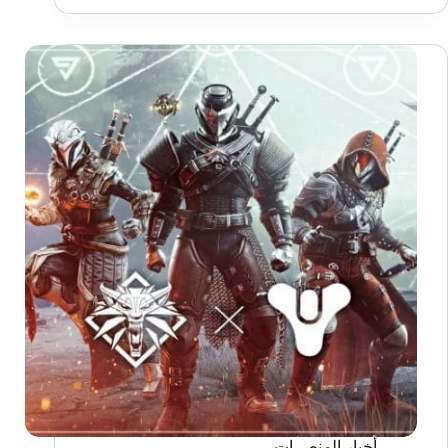
سلسلة
The
Witcher
في
مرحلة
الإنتاج
الكامل
أخبار المنصــات